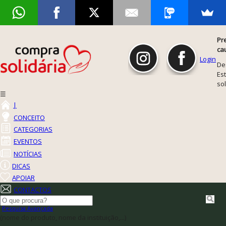
Pr
ca
Login
De
Est
so
☰
|
CONCEITO
CATEGORIAS
EVENTOS
NOTÍCIAS
DICAS
APOIAR
CONTACTOS
Pesquisa Avançada
(nome do produto, nome da instituição,...)