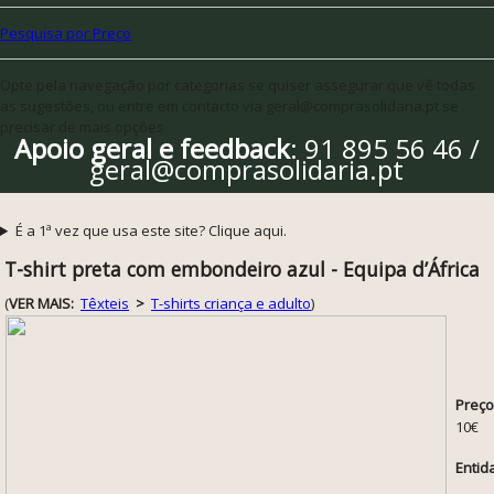
Pesquisa por Preço
Opte pela navegação por categorias se quiser assegurar que vê todas
as sugestões, ou entre em contacto via geral@comprasolidaria.pt se
precisar de mais opções
Apoio geral e feedback
: 91 895 56 46 /
geral@comprasolidaria.pt
É a 1ª vez que usa este site? Clique aqui.
T-shirt preta com embondeiro azul - Equipa d’África
(
VER MAIS:
Têxteis
>
T-shirts criança e adulto
)
Preço
10€
Entid