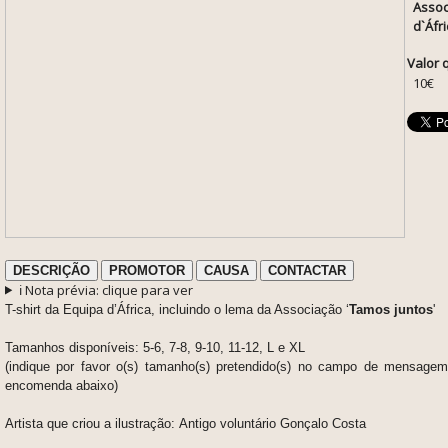
Assoc
d`Áfri
Valor 
10€
DESCRIÇÃO
PROMOTOR
CAUSA
CONTACTAR
ℹ️ Nota prévia: clique para ver
T-shirt da Equipa d’África, incluindo o lema da Associação ‘
Tamos juntos
'
Tamanhos disponíveis: 5-6, 7-8, 9-10, 11-12, L e XL
(indique por favor o(s) tamanho(s) pretendido(s) no campo de mensagem
encomenda abaixo)
Artista que criou a ilustração: Antigo voluntário Gonçalo Costa