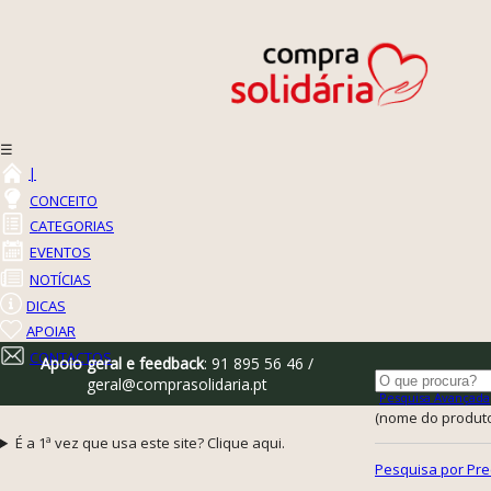
☰
|
CONCEITO
CATEGORIAS
EVENTOS
NOTÍCIAS
DICAS
APOIAR
CONTACTOS
Apoio geral e feedback
: 91 895 56 46 /
geral@comprasolidaria.pt
Pesquisa Avançada
(nome do produto,
É a 1ª vez que usa este site? Clique aqui.
Pesquisa por Pre