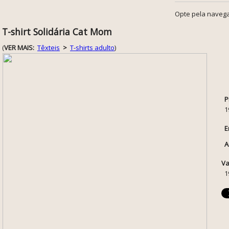
Opte pela navega
T-shirt Solidária Cat Mom
(
VER MAIS:
Têxteis
>
T-shirts adulto
)
P
1
E
A
Va
1