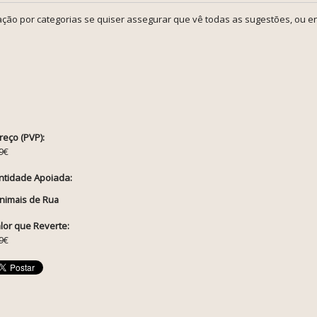
ção por categorias se quiser assegurar que vê todas as sugestões, ou en
reço (PVP):
9€
ntidade Apoiada:
nimais de Rua
lor que Reverte:
9€