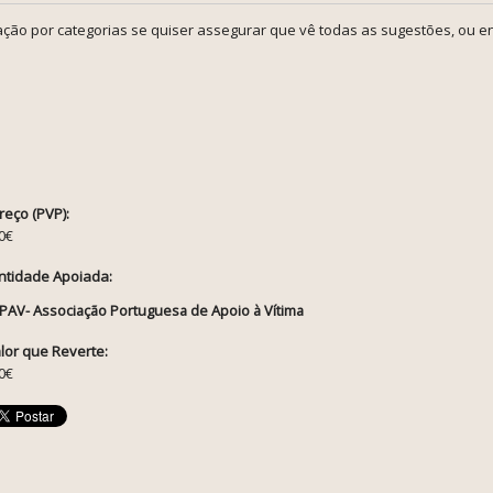
ção por categorias se quiser assegurar que vê todas as sugestões, ou en
reço (PVP):
0€
ntidade Apoiada:
PAV- Associação Portuguesa de Apoio à Vítima
lor que Reverte:
0€