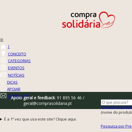
☰
|
CONCEITO
CATEGORIAS
EVENTOS
NOTÍCIAS
DICAS
APOIAR
CONTACTOS
Apoio geral e feedback
: 91 895 56 46 /
geral@comprasolidaria.pt
Pesquisa Avançada
(nome do produto,
É a 1ª vez que usa este site? Clique aqui.
Pesquisa por Pre