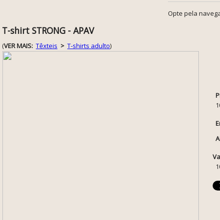
Opte pela navega
T-shirt STRONG - APAV
(
VER MAIS:
Têxteis
>
T-shirts adulto
)
P
1
E
A
Va
1