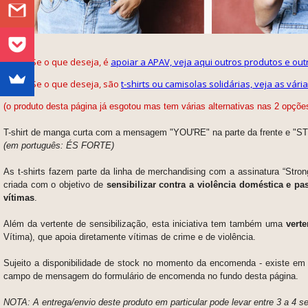
Se o que deseja, é
apoiar a APAV, veja aqui outros produtos e out
Se o que deseja, são
t-shirts ou camisolas solidárias, veja as vár
(o produto desta página já esgotou mas tem várias alternativas nas 2 opçõe
T-shirt de manga curta com a mensagem "YOU'RE" na parte da frente e "ST
(em português: ÉS FORTE)
As t-shirts fazem parte da
linha de merchandising com a assinatura “Stro
criada com
o objetivo de
sensibilizar contra a violência doméstica e 
vítimas
.
Além da vertente de sensibilização, esta iniciativa tem também uma
verte
Vítima),
que apoia diretamente vítimas de crime e de violência.
Sujeito a disponibilidade de stock no momento da encomenda - existe em
campo de mensagem do formulário de encomenda no fundo desta página.
NOTA: A entrega/envio deste produto em particular pode levar entre 3 a 4 