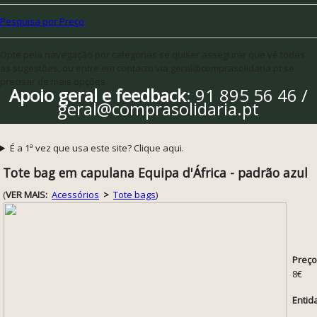
Pesquisa por Preço
Opte pela navegação por categorias se quiser assegurar que vê todas
as sugestões, ou entre em contacto via geral@comprasolidaria.pt se
precisar de mais opções
Apoio geral e feedback
: 91 895 56 46 /
geral@comprasolidaria.pt
É a 1ª vez que usa este site? Clique aqui.
Tote bag em capulana Equipa d'África - padrão azul
(
VER MAIS:
Acessórios
>
Tote bags
)
Preço
8€
Entid