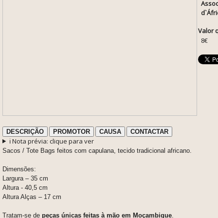
Assoc
d`Áfri
Valor 
8€
DESCRIÇÃO
PROMOTOR
CAUSA
CONTACTAR
ℹ️ Nota prévia: clique para ver
Sacos / Tote Bags feitos com capulana, tecido tradicional africano.
Dimensões:
Largura – 35 cm
Altura - 40,5 cm
Altura Alças – 17 cm
Tratam-se de
peças únicas feitas à mão em Moçambique
.