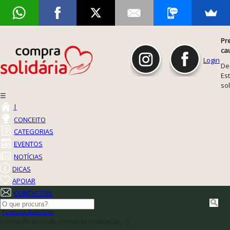
Pr
ca
Login
De
Est
so
☰
|
CONCEITO
CATEGORIAS
EVENTOS
NOTÍCIAS
DICAS
APOIAR
CONTACTOS
Pesquisa Avançada
(nome do produto, nome da instituição,...)