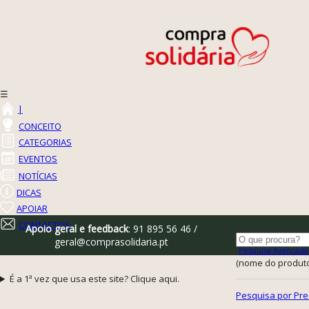
☰
|
CONCEITO
CATEGORIAS
EVENTOS
NOTÍCIAS
DICAS
APOIAR
CONTACTOS
Apoio geral e feedback
: 91 895 56 46 /
geral@comprasolidaria.pt
Pesquisa Avançada
(nome do produto,
É a 1ª vez que usa este site? Clique aqui.
Pesquisa por Pre