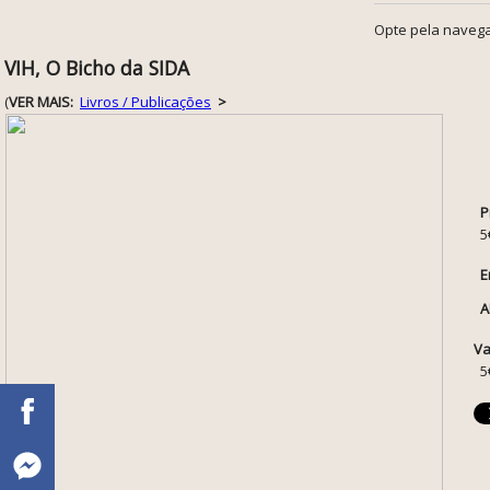
Opte pela navega
VIH, O Bicho da SIDA
(
VER MAIS:
Livros / Publicações
>
P
5
E
A
Va
5