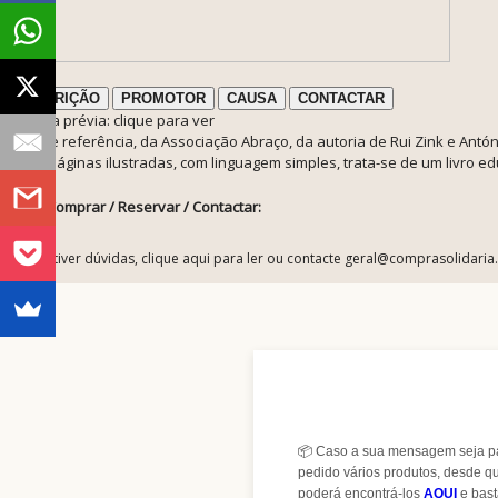
DESCRIÇÃO
PROMOTOR
CAUSA
CONTACTAR
ℹ️ Nota prévia: clique para ver
Livro de referência, da Associação Abraço, da autoria de Rui Zink e Antó
Em 15 páginas ilustradas, com linguagem simples, trata-se de um livro ed
Como Comprar / Reservar / Contactar:
ℹ️ Se tiver dúvidas, clique aqui para ler ou contacte geral@comprasolidaria