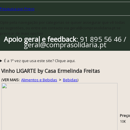
Pesquisa por Preço
Opte pela navegação por categorias se quiser assegurar que vê todas
as sugestões, ou entre em contacto via geral@comprasolidaria.pt se
precisar de mais opções
Apoio geral e feedback
: 91 895 56 46 /
geral@comprasolidaria.pt
É a 1ª vez que usa este site? Clique aqui.
Vinho LIGARTE by Casa Ermelinda Freitas
(
VER MAIS:
Alimentos e Bebidas
>
Bebidas
)
Preço
10€