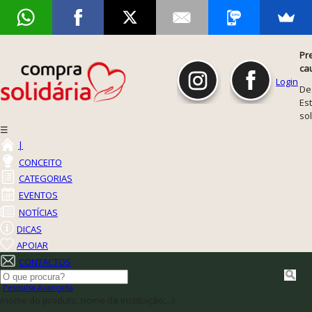
Pr
ca
Login
De
Est
so
☰
|
CONCEITO
CATEGORIAS
EVENTOS
NOTÍCIAS
DICAS
APOIAR
CONTACTOS
Pesquisa Avançada
(nome do produto, nome da instituição,...)