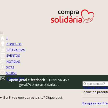
☰
|
CONCEITO
CATEGORIAS
EVENTOS
NOTÍCIAS
DICAS
APOIAR
CONTACTOS
Apoio geral e feedback
: 91 895 56 46 /
geral@comprasolidaria.pt
Pesquisa Avançada
(nome do produto,
É a 1ª vez que usa este site? Clique aqui.
Pesquisa por Pre