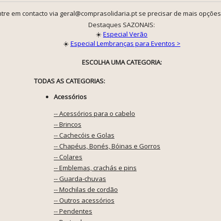
tre em contacto via geral@comprasolidaria.pt se precisar de mais opções
Destaques SAZONAIS:
☀️
Especial Verão
☀️
Especial Lembranças para Eventos >
ESCOLHA UMA CATEGORIA:
TODAS AS CATEGORIAS:
Acessórios
-- Acessórios para o cabelo
-- Brincos
-- Cachecóis e Golas
-- Chapéus, Bonés, Bóinas e Gorros
-- Colares
-- Emblemas, crachás e pins
-- Guarda-chuvas
-- Mochilas de cordão
-- Outros acessórios
-- Pendentes