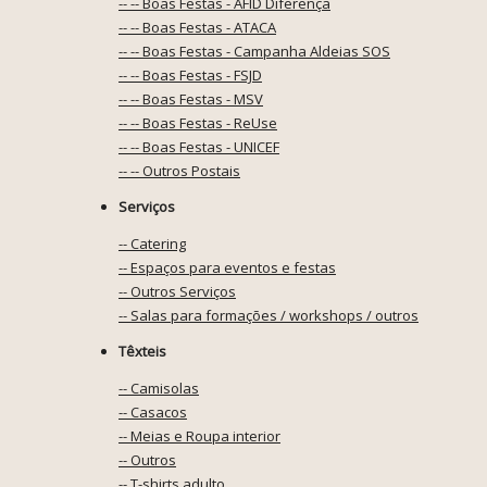
-- -- Boas Festas - AFID Diferença
-- -- Boas Festas - ATACA
-- -- Boas Festas - Campanha Aldeias SOS
-- -- Boas Festas - FSJD
-- -- Boas Festas - MSV
-- -- Boas Festas - ReUse
-- -- Boas Festas - UNICEF
-- -- Outros Postais
Serviços
-- Catering
-- Espaços para eventos e festas
-- Outros Serviços
-- Salas para formações / workshops / outros
Têxteis
-- Camisolas
-- Casacos
-- Meias e Roupa interior
-- Outros
-- T-shirts adulto