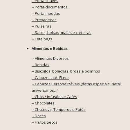
-- Porta-chaves
-- Porta-documentos
-- Porta-moedas
-- Pregadeiras
-- Pulseiras
-- Sacos, bolsas, malas e carteiras
-- Tote bags
Alimentos e Bebidas
-- Alimentos Diversos
-- Bebidas
-- Biscoitos, bolachas, broas e bolinhos
-- Cabazes até 15 eur
-- Cabazes Personalizáveis (datas especiais, Natal,
aniversários,...)
-- Chás / Infusões e Cafés
-- Chocolates
-- Chutneys, Temperos e Patés
-- Doces
-- Frutos Secos