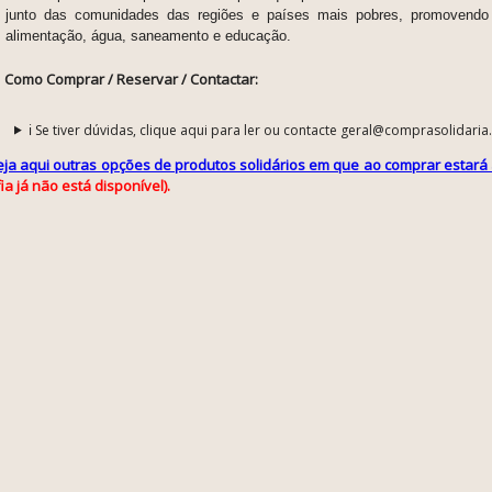
junto das comunidades das regiões e países mais pobres, promovendo 
alimentação, água, saneamento e educação.
Como Comprar / Reservar / Contactar:
ℹ️ Se tiver dúvidas, clique aqui para ler ou contacte geral@comprasolidaria
eja aqui outras opções de produtos solidários em que ao comprar estará 
ia já não está disponível).