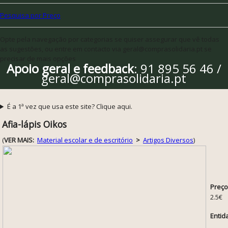
Pesquisa por Preço
Opte pela navegação por categorias se quiser assegurar que vê todas
as sugestões, ou entre em contacto via geral@comprasolidaria.pt se
precisar de mais opções
Apoio geral e feedback
: 91 895 56 46 /
geral@comprasolidaria.pt
É a 1ª vez que usa este site? Clique aqui.
Afia-lápis Oikos
(
VER MAIS:
Material escolar e de escritório
>
Artigos Diversos
)
Preço
2.5€
Entid