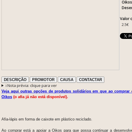
Oikos
Desen
Valor 
2.5€
DESCRIÇÃO
PROMOTOR
CAUSA
CONTACTAR
ℹ️ Nota prévia: clique para ver
Veja aqui outras opções de produtos solidários em que ao comprar e
Oikos
(o afia já não está disponível).
Afia-lápis em forma de caixote em plástico reciclado.
Ao comprar está a apoiar a Oikos para que possa continuar a desenvolve