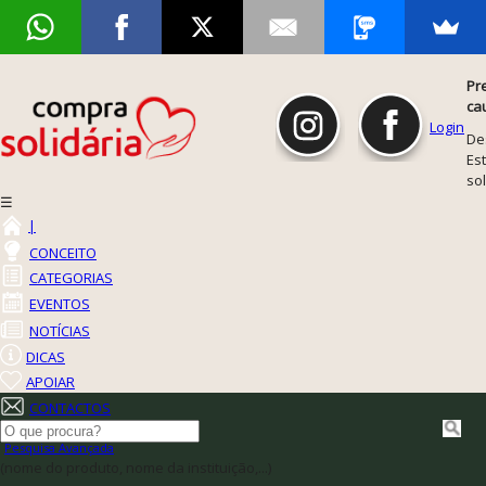
Pr
ca
Login
De
Est
so
☰
|
CONCEITO
CATEGORIAS
EVENTOS
NOTÍCIAS
DICAS
APOIAR
CONTACTOS
Pesquisa Avançada
(nome do produto, nome da instituição,...)