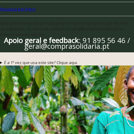
Pesquisa por Preço
Opte pela navegação por categorias se quiser assegurar que vê todas
as sugestões, ou entre em contacto via geral@comprasolidaria.pt se
precisar de mais opções
Apoio geral e feedback
: 91 895 56 46 /
geral@comprasolidaria.pt
É a 1ª vez que usa este site? Clique aqui.