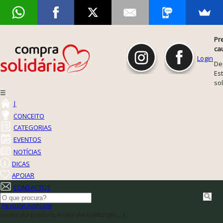
Pr
ca
Login
De
Est
so
☰
|
CONCEITO
CATEGORIAS
EVENTOS
NOTÍCIAS
DICAS
APOIAR
CONTACTOS
Pesquisa Avançada
(nome do produto, nome da instituição,...)