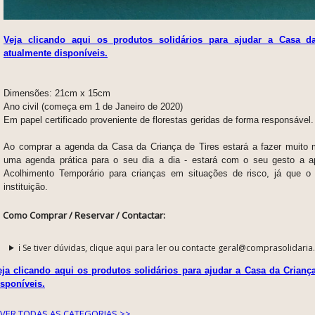
Veja clicando aqui os produtos solidários para ajudar a Casa d
atualmente disponíveis.
Dimensões: 21cm x 15cm
Ano civil (começa em 1 de Janeiro de 2020)
Em papel certificado proveniente de florestas geridas de forma responsável.
Ao comprar a agenda da Casa da Criança de Tires estará a fazer muito
uma agenda prática para o seu dia a dia - estará com o seu gesto a a
Acolhimento Temporário para crianças em situações de risco, já que o 
instituição.
Como Comprar / Reservar / Contactar:
ℹ️ Se tiver dúvidas, clique aqui para ler ou contacte geral@comprasolidaria
eja clicando aqui os produtos solidários para ajudar a Casa da Crianç
isponíveis.
VER TODAS AS CATEGORIAS >>