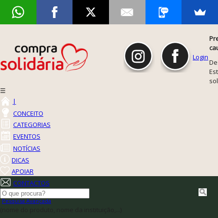
Pr
ca
Login
De
Est
so
☰
|
CONCEITO
CATEGORIAS
EVENTOS
NOTÍCIAS
DICAS
APOIAR
CONTACTOS
Pesquisa Avançada
(nome do produto, nome da instituição,...)