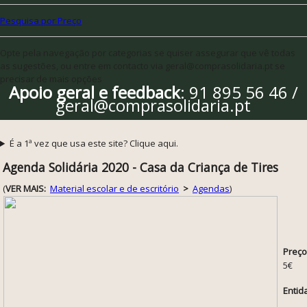
Pesquisa por Preço
Opte pela navegação por categorias se quiser assegurar que vê todas
as sugestões, ou entre em contacto via geral@comprasolidaria.pt se
precisar de mais opções
Apoio geral e feedback
: 91 895 56 46 /
geral@comprasolidaria.pt
É a 1ª vez que usa este site? Clique aqui.
Agenda Solidária 2020 - Casa da Criança de Tires
(
VER MAIS:
Material escolar e de escritório
>
Agendas
)
Preço
5€
Entid