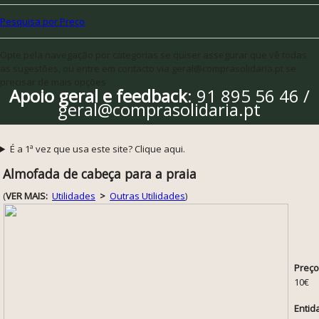
Pesquisa por Preço
Opte pela navegação por categorias se quiser assegurar que vê todas
as sugestões, ou entre em contacto via geral@comprasolidaria.pt se
precisar de mais opções
Apoio geral e feedback
: 91 895 56 46 /
geral@comprasolidaria.pt
É a 1ª vez que usa este site? Clique aqui.
Almofada de cabeça para a praia
(
VER MAIS:
Utilidades
>
Outras Utilidades
)
Preço
10€
Entid