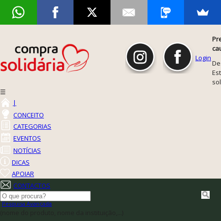
Pr
ca
Login
De
Est
so
☰
|
CONCEITO
CATEGORIAS
EVENTOS
NOTÍCIAS
DICAS
APOIAR
CONTACTOS
Pesquisa Avançada
(nome do produto, nome da instituição,...)