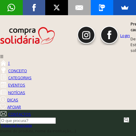
Pr
ca
Login
De
Est
so
☰
|
CONCEITO
CATEGORIAS
EVENTOS
NOTÍCIAS
DICAS
APOIAR
CONTACTOS
Pesquisa Avançada
(nome do produto, nome da instituição,...)