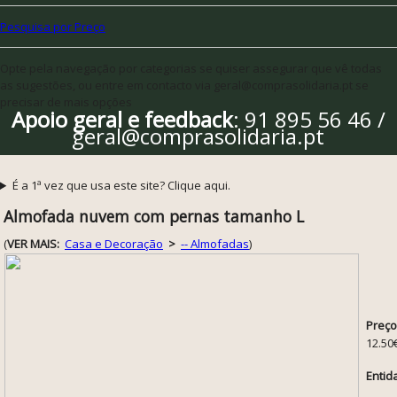
Pesquisa por Preço
Opte pela navegação por categorias se quiser assegurar que vê todas
as sugestões, ou entre em contacto via geral@comprasolidaria.pt se
precisar de mais opções
Apoio geral e feedback
: 91 895 56 46 /
geral@comprasolidaria.pt
É a 1ª vez que usa este site? Clique aqui.
Almofada nuvem com pernas tamanho L
(
VER MAIS:
Casa e Decoração
>
-- Almofadas
)
Preço
12.50
Entid