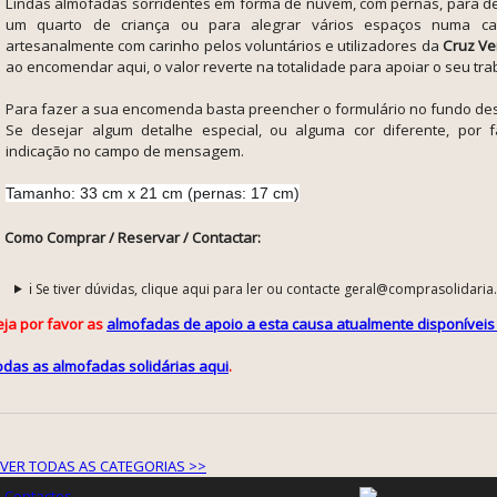
Lindas almofadas sorridentes em forma de nuvem, com pernas, para d
um quarto de criança ou para alegrar vários espaços numa ca
artesanalmente com carinho pelos voluntários e utilizadores da
Cruz Ve
ao encomendar aqui, o valor reverte na totalidade para apoiar o seu tra
Para fazer a sua encomenda basta preencher o formulário no fundo de
Se desejar algum detalhe especial, ou alguma cor diferente,
por f
indicação no campo de mensagem.
Tamanho: 33 cm x 21 cm (pernas: 17 cm)
Como Comprar / Reservar / Contactar:
ℹ️ Se tiver dúvidas, clique aqui para ler ou contacte geral@comprasolidaria
eja por favor as
almofadas de apoio a esta causa atualmente disponíveis 
odas as almofadas solidárias aqui
.
VER TODAS AS CATEGORIAS >>
Contactos