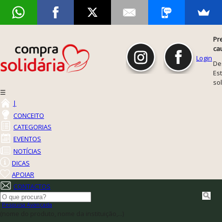
Pr
ca
Login
De
Est
so
☰
|
CONCEITO
CATEGORIAS
EVENTOS
NOTÍCIAS
DICAS
APOIAR
CONTACTOS
Pesquisa Avançada
(nome do produto, nome da instituição,...)