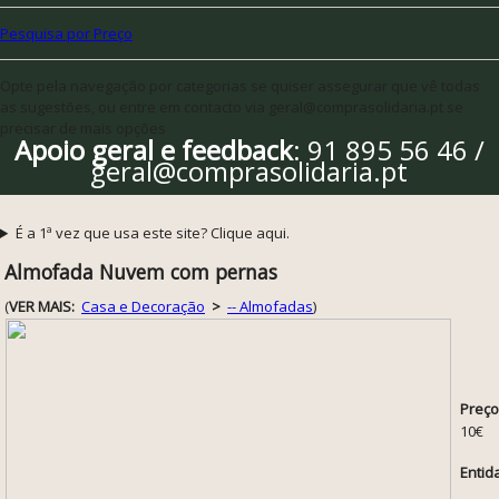
Pesquisa por Preço
Opte pela navegação por categorias se quiser assegurar que vê todas
as sugestões, ou entre em contacto via geral@comprasolidaria.pt se
precisar de mais opções
Apoio geral e feedback
: 91 895 56 46 /
geral@comprasolidaria.pt
É a 1ª vez que usa este site? Clique aqui.
Almofada Nuvem com pernas
(
VER MAIS:
Casa e Decoração
>
-- Almofadas
)
Preço
10€
Entid