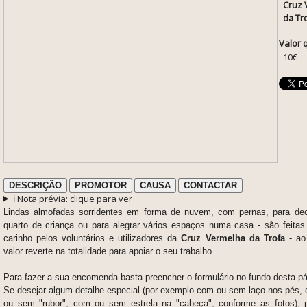
Cruz 
da Tr
Valor 
10€
DESCRIÇÃO
PROMOTOR
CAUSA
CONTACTAR
ℹ️ Nota prévia: clique para ver
Lindas almofadas sorridentes em forma de nuvem, com pernas, para d
quarto de criança ou para alegrar vários espaços numa casa - são feita
carinho pelos voluntários e utilizadores da
Cruz Vermelha da Trofa
- ao
valor reverte na totalidade para apoiar o seu trabalho.
Para fazer a sua encomenda basta preencher o formulário no fundo desta p
Se desejar algum detalhe especial (por exemplo com ou sem laço nos pés,
ou sem "rubor", com ou sem estrela na "cabeça", conforme as fotos), 