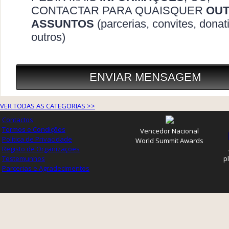
VER TODAS AS CATEGORIAS >>
Contactos
Termos e Condições
Vencedor Nacional
Política de Privacidade
World Summit Awards
Registo de Organizações
Testemunhos
p
Parcerias e Agradecimentos