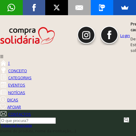
Pr
ca
Login
De
Est
so
☰
|
CONCEITO
CATEGORIAS
EVENTOS
NOTÍCIAS
DICAS
APOIAR
CONTACTOS
Pesquisa Avançada
(nome do produto, nome da instituição,...)