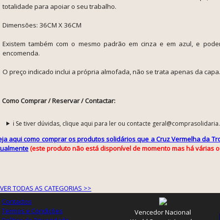
totalidade para apoiar o seu trabalho.
Dimensões:
36CM X 36CM
Existem também com o mesmo padrão em cinza e em azul, e podem
encomenda.
O preço indicado inclui a própria almofada, não se trata apenas da capa
Como Comprar / Reservar / Contactar:
ℹ️ Se tiver dúvidas, clique aqui para ler ou contacte geral@comprasolidaria
eja aqui como comprar os produtos solidários que a Cruz Vermelha da Tro
tualmente
(este produto não está disponível de momento mas há várias o
VER TODAS AS CATEGORIAS >>
Contactos
Termos e Condições
Vencedor Nacional