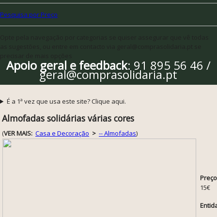
Pesquisa por Preço
Opte pela navegação por categorias se quiser assegurar que vê todas
as sugestões, ou entre em contacto via geral@comprasolidaria.pt se
precisar de mais opções
Apoio geral e feedback
: 91 895 56 46 /
geral@comprasolidaria.pt
É a 1ª vez que usa este site? Clique aqui.
Almofadas solidárias várias cores
(
VER MAIS:
Casa e Decoração
>
-- Almofadas
)
Preço
15€
Entid