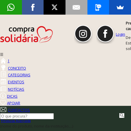
Pr
ca
Login
De
Est
so
☰
|
CONCEITO
CATEGORIAS
EVENTOS
NOTÍCIAS
DICAS
APOIAR
CONTACTOS
Pesquisa Avançada
(nome do produto, nome da instituição,...)