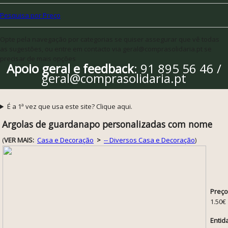
Pesquisa por Preço
Opte pela navegação por categorias se quiser assegurar que vê todas
as sugestões, ou entre em contacto via geral@comprasolidaria.pt se
precisar de mais opções
Apoio geral e feedback
: 91 895 56 46 /
geral@comprasolidaria.pt
É a 1ª vez que usa este site? Clique aqui.
Argolas de guardanapo personalizadas com nome
(
VER MAIS:
Casa e Decoração
>
-- Diversos Casa e Decoração
)
Preço
1.50€
Entid