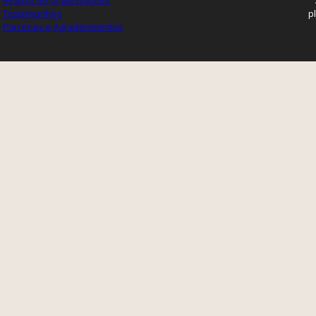
Registo de Organizações
Testemunhos
p
Parcerias e Agradecimentos