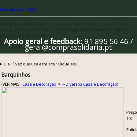
Pesquisa por Preço
Opte pela navegação por categorias se quiser assegurar que vê todas
as sugestões, ou entre em contacto via geral@comprasolidaria.pt se
precisar de mais opções
Apoio geral e feedback
: 91 895 56 46 /
geral@comprasolidaria.pt
É a 1ª vez que usa este site? Clique aqui.
Barquinhos
(
VER MAIS:
Casa e Decoração
>
-- Diversos Casa e Decoração
)
Preço
10€
Entid