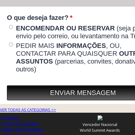
VER TODAS AS CATEGORIAS >>
Contactos
Termos e Condições
Vencedor Nacional
Política de Privacidade
World Summit Awards