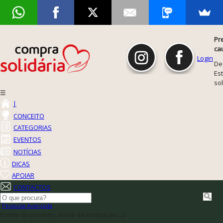
Pr
ca
Login
De
Est
so
☰
|
CONCEITO
CATEGORIAS
EVENTOS
NOTÍCIAS
DICAS
APOIAR
CONTACTOS
Pesquisa Avançada
(nome do produto, nome da instituição,...)