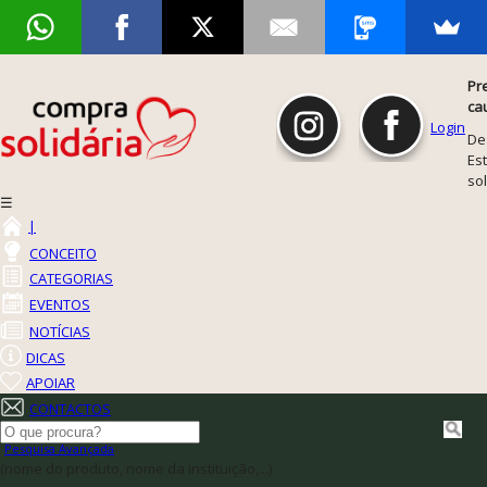
Pr
ca
Login
De
Est
so
☰
|
CONCEITO
CATEGORIAS
EVENTOS
NOTÍCIAS
DICAS
APOIAR
CONTACTOS
Pesquisa Avançada
(nome do produto, nome da instituição,...)