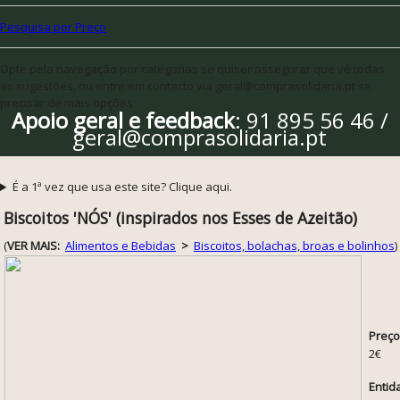
Pesquisa por Preço
Opte pela navegação por categorias se quiser assegurar que vê todas
as sugestões, ou entre em contacto via geral@comprasolidaria.pt se
precisar de mais opções
Apoio geral e feedback
: 91 895 56 46 /
geral@comprasolidaria.pt
É a 1ª vez que usa este site? Clique aqui.
Biscoitos 'NÓS' (inspirados nos Esses de Azeitão)
(
VER MAIS:
Alimentos e Bebidas
>
Biscoitos, bolachas, broas e bolinhos
)
Preço
2€
Entid