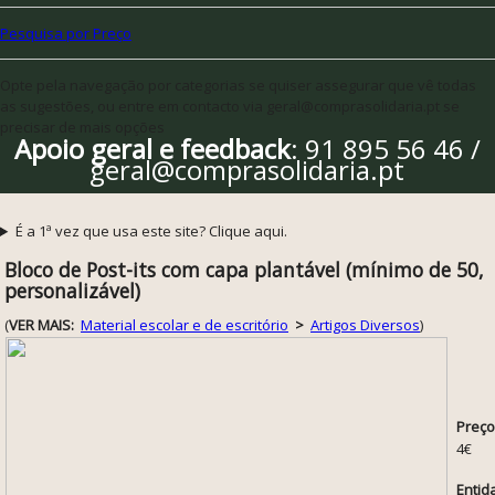
Pesquisa por Preço
Opte pela navegação por categorias se quiser assegurar que vê todas
as sugestões, ou entre em contacto via geral@comprasolidaria.pt se
precisar de mais opções
Apoio geral e feedback
: 91 895 56 46 /
geral@comprasolidaria.pt
É a 1ª vez que usa este site? Clique aqui.
Bloco de Post-its com capa plantável (mínimo de 50,
personalizável)
(
VER MAIS:
Material escolar e de escritório
>
Artigos Diversos
)
Preço
4€
Entid