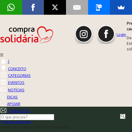
Pr
ca
Login
De
Est
so
☰
|
CONCEITO
CATEGORIAS
EVENTOS
NOTÍCIAS
DICAS
APOIAR
CONTACTOS
Pesquisa Avançada
(nome do produto, nome da instituição,...)