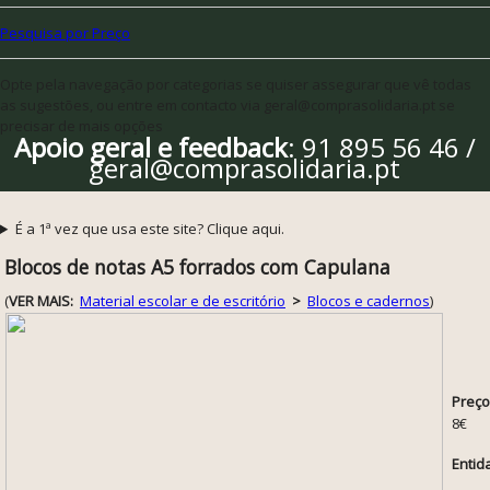
Pesquisa por Preço
Opte pela navegação por categorias se quiser assegurar que vê todas
as sugestões, ou entre em contacto via geral@comprasolidaria.pt se
precisar de mais opções
Apoio geral e feedback
: 91 895 56 46 /
geral@comprasolidaria.pt
É a 1ª vez que usa este site? Clique aqui.
Blocos de notas A5 forrados com Capulana
(
VER MAIS:
Material escolar e de escritório
>
Blocos e cadernos
)
Preço
8€
Entid