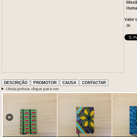
Missã
Huma
Valor 
8€
DESCRIÇÃO
PROMOTOR
CAUSA
CONTACTAR
ℹ️ Nota prévia: clique para ver