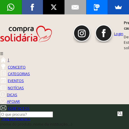
Pr
ca
Login
De
Est
so
☰
|
CONCEITO
CATEGORIAS
EVENTOS
NOTÍCIAS
DICAS
APOIAR
CONTACTOS
Pesquisa Avançada
(nome do produto, nome da instituição,...)