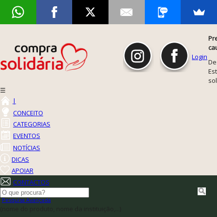
Pr
ca
Login
De
Est
so
☰
|
CONCEITO
CATEGORIAS
EVENTOS
NOTÍCIAS
DICAS
APOIAR
CONTACTOS
Pesquisa Avançada
(nome do produto, nome da instituição,...)