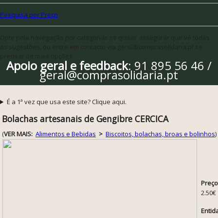
Pesquisa por Preço
Opte pela navegação por categorias se quiser assegurar que vê todas
as sugestões, ou entre em contacto via geral@comprasolidaria.pt se
precisar de mais opções
Apoio geral e feedback
: 91 895 56 46 /
geral@comprasolidaria.pt
É a 1ª vez que usa este site? Clique aqui.
Bolachas artesanais de Gengibre CERCICA
(
VER MAIS:
Alimentos e Bebidas
>
Biscoitos, bolachas, broas e bolinhos
)
Preço
2.50€
Entid