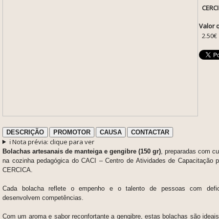
CERC
Valor 
2.50€
DESCRIÇÃO
PROMOTOR
CAUSA
CONTACTAR
ℹ️ Nota prévia: clique para ver
Bolachas artesanais de manteiga e gengibre (150 gr)
, preparadas com cu
na cozinha pedagógica do CACI – Centro de Atividades de Capacitação p
CERCICA.
Cada bolacha reflete o empenho e o talento de pessoas com defic
desenvolvem competências.
Com um aroma e sabor reconfortante a gengibre, estas bolachas são ideai