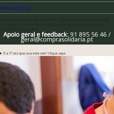
Pesquisa por Preço
Opte pela navegação por categorias se quiser assegurar que vê todas
as sugestões, ou entre em contacto via geral@comprasolidaria.pt se
precisar de mais opções
Apoio geral e feedback
: 91 895 56 46 /
geral@comprasolidaria.pt
É a 1ª vez que usa este site? Clique aqui.