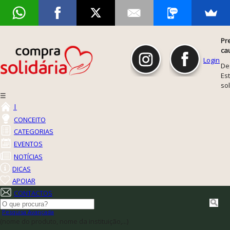
Pr
ca
Login
De
Est
so
☰
|
CONCEITO
CATEGORIAS
EVENTOS
NOTÍCIAS
DICAS
APOIAR
CONTACTOS
Pesquisa Avançada
(nome do produto, nome da instituição,...)