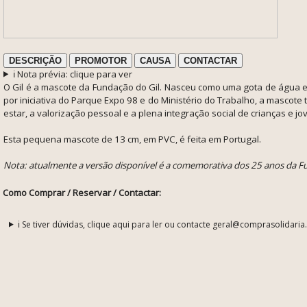
DESCRIÇÃO
PROMOTOR
CAUSA
CONTACTAR
ℹ️ Nota prévia: clique para ver
O Gil é a mascote da Fundação do Gil. N
asceu como uma gota de água em
por iniciativa do Parque Expo 98 e do Ministério do Trabalho, a mascote
estar, a valorização pessoal e a plena integração social de crianças e jo
Esta pequena mascote de 13 cm, em PVC, é feita em Portugal.
Nota: atualmente a versão disponível é a comemorativa dos 25 anos da F
Como Comprar / Reservar / Contactar:
ℹ️ Se tiver dúvidas, clique aqui para ler ou contacte geral@comprasolidaria