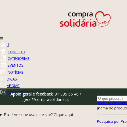
☰
|
CONCEITO
CATEGORIAS
EVENTOS
NOTÍCIAS
DICAS
APOIAR
CONTACTOS
Apoio geral e feedback
: 91 895 56 46 /
geral@comprasolidaria.pt
Pesquisa Avançada
(nome do produto,
É a 1ª vez que usa este site? Clique aqui.
Pesquisa por Pre