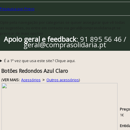
Pesquisa por Preço
Opte pela navegação por categorias se quiser assegurar que vê todas
as sugestões, ou entre em contacto via geral@comprasolidaria.pt se
precisar de mais opções
Apoio geral e feedback
: 91 895 56 46 /
geral@comprasolidaria.pt
É a 1ª vez que usa este site? Clique aqui.
Botões Redondos Azul Claro
(
VER MAIS:
Acessórios
>
Outros acessórios
)
Preço
1€
Entid