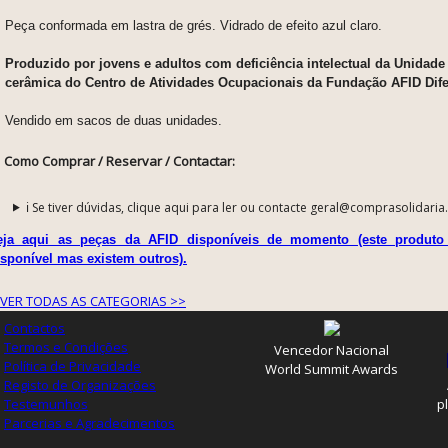
Peça conformada em lastra de grés. Vidrado de efeito azul claro.
Produzido por jovens e adultos com deficiência intelectual da Unidade A
cerâmica do Centro de Atividades Ocupacionais da Fundação AFID Dife
Vendido em sacos de duas unidades.
Como Comprar / Reservar / Contactar:
ℹ️ Se tiver dúvidas, clique aqui para ler ou contacte geral@comprasolidaria
eja aqui as peças da AFID disponíveis de momento (este produto
isponível mas existem outros).
VER TODAS AS CATEGORIAS >>
Contactos
Termos e Condições
Vencedor Nacional
Política de Privacidade
World Summit Awards
Registo de Organizações
Testemunhos
p
Parcerias e Agradecimentos