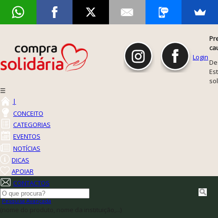
Pr
ca
Login
De
Est
so
☰
|
CONCEITO
CATEGORIAS
EVENTOS
NOTÍCIAS
DICAS
APOIAR
CONTACTOS
Pesquisa Avançada
(nome do produto, nome da instituição,...)