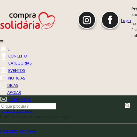
Pr
ca
Login
De
Est
so
☰
|
CONCEITO
CATEGORIAS
EVENTOS
NOTÍCIAS
DICAS
APOIAR
CONTACTOS
Pesquisa Avançada
(nome do produto, nome da instituição,...)
Pesquisa por Preço