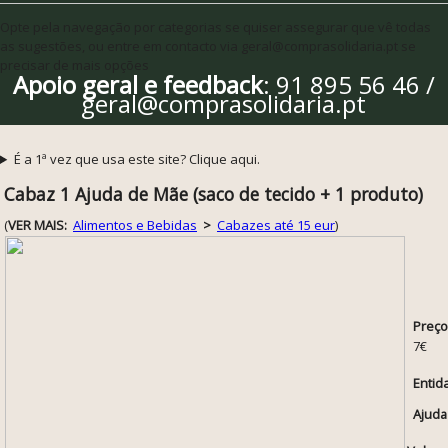
Opte pela navegação por categorias se quiser assegurar que vê todas
as sugestões, ou entre em contacto via geral@comprasolidaria.pt se
precisar de mais opções
Apoio geral e feedback
: 91 895 56 46 /
geral@comprasolidaria.pt
É a 1ª vez que usa este site? Clique aqui.
Cabaz 1 Ajuda de Mãe (saco de tecido + 1 produto)
(
VER MAIS:
Alimentos e Bebidas
>
Cabazes até 15 eur
)
Preço
7€
Entid
Ajuda