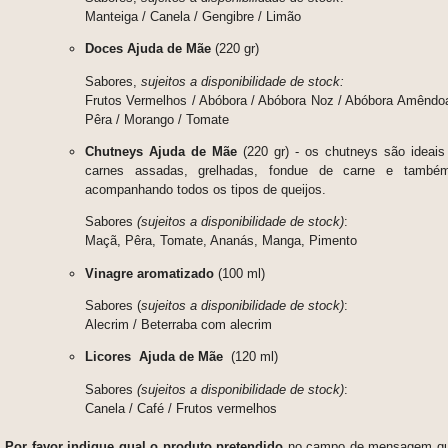
Manteiga / Canela / Gengibre / Limão
Doces Ajuda de Mãe
(220 gr)
Sabores,
sujeitos a disponibilidade de stock:
Frutos Vermelhos / Abóbora / Abóbora Noz / Abóbora Amêndo
Pêra / Morango / Tomate
Chutneys Ajuda de Mãe
(220 gr) - os chutneys são i
deais
carnes assadas, grelhadas, fondue de carne e também
acompanhando todos os tipos de queijos.
Sabores
(sujeitos a disponibilidade de stock)
:
Maçã, Pêra, Tomate, Ananás, Manga, Pimento
Vinagre aromatizado
(100 ml)
Sabores (
sujeitos a disponibilidade de stock)
:
Alecrim / Beterraba com alecrim
Licores Ajuda de Mãe
(120 ml)
Sabores
(sujeitos a disponibilidade de stock)
:
Canela / Café / Frutos vermelhos
Por favor indique qual o produto pretendido
no campo de mensagem que 