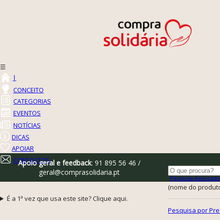
☰
|
CONCEITO
CATEGORIAS
EVENTOS
NOTÍCIAS
DICAS
APOIAR
CONTACTOS
Apoio geral e feedback
: 91 895 56 46 /
geral@comprasolidaria.pt
Pesquisa Avançada
(nome do produto,
É a 1ª vez que usa este site? Clique aqui.
Pesquisa por Pre