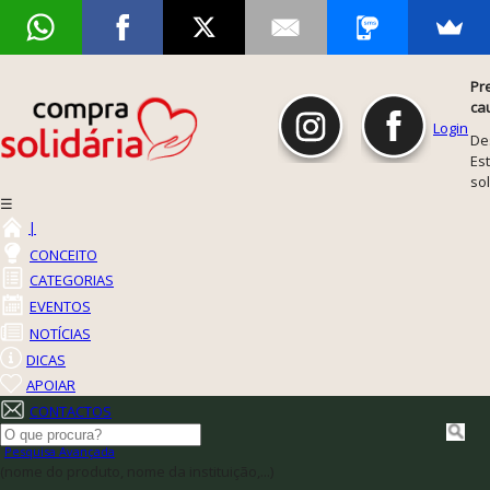
Pr
ca
Login
De
Est
so
☰
|
CONCEITO
CATEGORIAS
EVENTOS
NOTÍCIAS
DICAS
APOIAR
CONTACTOS
Pesquisa Avançada
(nome do produto, nome da instituição,...)