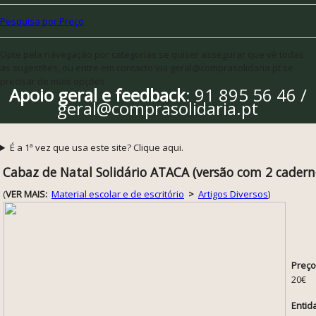
Pesquisa por Preço
Opte pela navegação por categorias se quiser assegurar que vê todas
as sugestões, ou entre em contacto via geral@comprasolidaria.pt se
precisar de mais opções
Apoio geral e feedback
: 91 895 56 46 /
geral@comprasolidaria.pt
É a 1ª vez que usa este site? Clique aqui.
Cabaz de Natal Solidário ATACA (versão com 2 cadern
(
VER MAIS:
Material escolar e de escritório
>
Artigos Diversos
)
Preço
20€
Entid