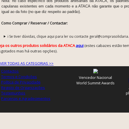
Nota: no caso específico dos produtos artesanais da ATACA, os padrões
capulanas existentes em cada momento e a ATACA não garante que o pro
igual ao da foto (no que diz respeito ao padrão).
Como Comprar / Reservar / Contactar:
ℹ️ Se tiver dúvidas, clique aqui para ler ou contacte geral@comprasolidaria
eja os outros produtos solidários da ATACA
aqui
(estes cabazes estão te
sgotados mas há outras opções).
VER TODAS AS CATEGORIAS >>
Contactos
Termos e Condições
Vencedor Nacional
Política de Privacidade
World Summit Awards
Registo de Organizações
Testemunhos
p
Parcerias e Agradecimentos