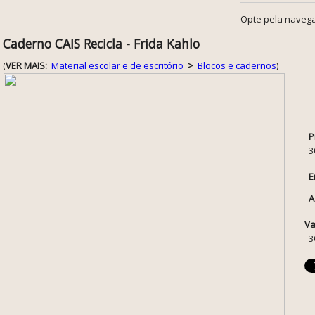
Opte pela navega
Caderno CAIS Recicla - Frida Kahlo
(
VER MAIS:
Material escolar e de escritório
>
Blocos e cadernos
)
P
3
E
A
Va
3