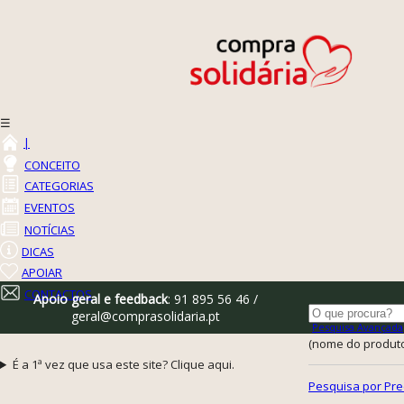
☰
|
CONCEITO
CATEGORIAS
EVENTOS
NOTÍCIAS
DICAS
APOIAR
CONTACTOS
Apoio geral e feedback
: 91 895 56 46 /
geral@comprasolidaria.pt
Pesquisa Avançada
(nome do produto,
É a 1ª vez que usa este site? Clique aqui.
Pesquisa por Pre