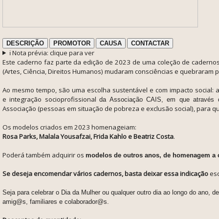
DESCRIÇÃO
PROMOTOR
CAUSA
CONTACTAR
ℹ️ Nota prévia: clique para ver
E
ste caderno faz parte da edição de 2023 de uma coleção de caderno
(Artes, Ciência, Direitos Humanos) mudaram consciências e quebraram 
Ao mesmo tempo, são uma escolha sustentável e com impacto social: 
e integração socioprofissional
da Associação CAIS, em que através d
Associação (
pessoas em situação de pobreza e exclusão social),
para qu
Os modelos criados em 2023 homenageiam:
Rosa Parks, Malala Yousafzai, Frida Kahlo e Beatriz Costa
.
Poderá também adquirir os
modelos de outros anos, de homenagem a ou
Se deseja encomendar vários cadernos, basta deixar essa indicação
esc
Seja para celebrar o Dia da Mulher ou qualquer outro dia ao longo do ano, d
amig@s, familiares e colaborador@s.