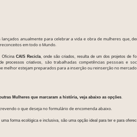
s lançados anualmente para celebrar a vida e obra de
mulheres que, de
preconceitos em todo o Mundo.
a
fo
Oficina
CAIS Recicla
, onde são criados,
resulta de um dos projetos de
são trabalhadas competências pessoais e soc
e processos criativos,
e melhor estejam preparados para a inserção ou reinserção no mercado 
tras Mulheres que marcaram a história, veja abaixo as opções
.
revendo o que deseja no formulário de encomenda abaixo.
e uma forma ecológica e inclusiva, são uma opção ideal para ter e para ofere