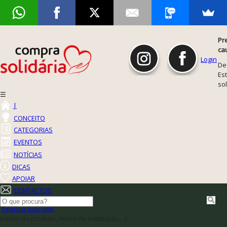
Pr
ca
Login
De
Est
so
☰
|
CONCEITO
CATEGORIAS
EVENTOS
NOTÍCIAS
DICAS
APOIAR
CONTACTOS
Pesquisa Avançada
(nome do produto, nome da instituição,...)