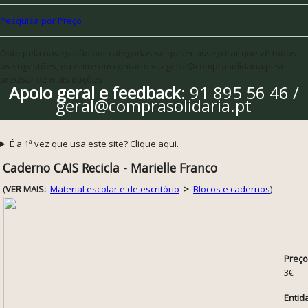
Pesquisa por Preço
Opte pela navegação por categorias se quiser assegurar que vê todas
as sugestões, ou entre em contacto via geral@comprasolidaria.pt se
precisar de mais opções
Apoio geral e feedback
: 91 895 56 46 /
geral@comprasolidaria.pt
É a 1ª vez que usa este site? Clique aqui.
Caderno CAIS Recicla - Marielle Franco
(
VER MAIS:
Material escolar e de escritório
>
Blocos e cadernos
)
Preço
3€
Entid