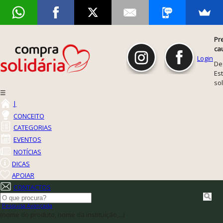
Pr
ca
Login
De
Est
so
☰
|
CONCEITO
CATEGORIAS
EVENTOS
NOTÍCIAS
DICAS
APOIAR
CONTACTOS
Pesquisa Avançada
(nome do produto, nome da instituição,...)