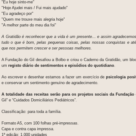
"Eu hoje sinto-me"
"Hoje Ajudei mais / Fui mais ajudado"
"Eu agradeço por"
"Quem me trouxe mais alegria hoje"
"A melhor parte do meu dia foi"
A Gratidão é reconhecer que a vida é um presente… e assim agradecemos 
tudo o que é bom, pelas pequenas coisas, pelas nossas conquistas e até 
que nos permitem crescer e ser pessoas melhores.
A
Fundação do Gil
desafiou a
Bolbo
e criou o
Caderno da Gratidão
, um blo
um
registo diário de sentimentos e episódios do quotidiano
.
Ao escrever e desenhar estamos a fazer um exercício de
psicologia posi
e conservar um sentimento genuíno de agradecimento.
A totalidade das receitas serão para os projetos sociais da Fundação 
Gil” e “Cuidados Domiciliários Pediátricos”.
Classificação: para toda a família.
Formato A5, com 100 folhas pré-impressas.
Capa e contra capa impressa.
1ª edição: 1.000 unidades