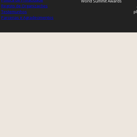
Política de Privacidade
World Summit Awards
Registo de Organizações
Testemunhos
p
Parcerias e Agradecimentos