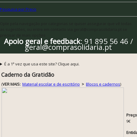
Pesquisa por Preço
Opte pela navegação por categorias se quiser assegurar que vê todas
as sugestões, ou entre em contacto via geral@comprasolidaria.pt se
precisar de mais opções
Apoio geral e feedback
: 91 895 56 46 /
geral@comprasolidaria.pt
É a 1ª vez que usa este site? Clique aqui.
Caderno da Gratidão
(
VER MAIS:
Material escolar e de escritório
>
Blocos e cadernos
)
Preço
9€
Entid