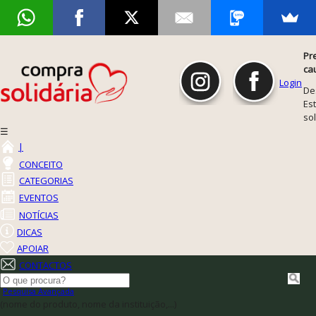
Pr
ca
Login
De
Est
so
☰
|
CONCEITO
CATEGORIAS
EVENTOS
NOTÍCIAS
DICAS
APOIAR
CONTACTOS
Pesquisa Avançada
(nome do produto, nome da instituição,...)