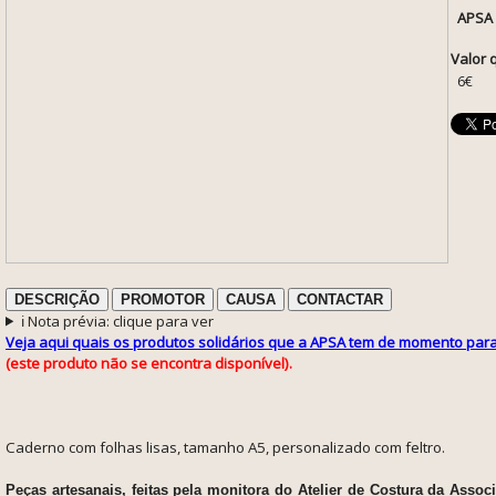
APSA
Valor 
6€
DESCRIÇÃO
PROMOTOR
CAUSA
CONTACTAR
ℹ️ Nota prévia: clique para ver
Veja aqui quais os produtos solidários que a APSA tem de momento par
(
este produto não se encontra disponível).
Caderno com folhas lisas, tamanho A5, personalizado com feltro.
Peças artesanais, feitas pela monitora do Atelier de Costura da Asso