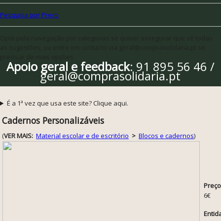
Pesquisa por Preço
Opte pela navegação por categorias se quiser assegurar que vê todas
as sugestões, ou entre em contacto via geral@comprasolidaria.pt se
precisar de mais opções
Apoio geral e feedback
: 91 895 56 46 /
geral@comprasolidaria.pt
É a 1ª vez que usa este site? Clique aqui.
Cadernos Personalizáveis
(
VER MAIS:
Material escolar e de escritório
>
Blocos e cadernos
)
Preço
6€
Entid