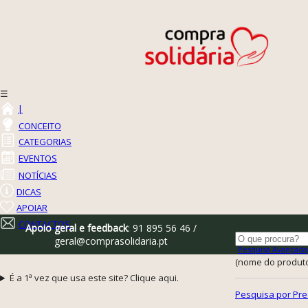
☰
|
CONCEITO
CATEGORIAS
EVENTOS
NOTÍCIAS
DICAS
APOIAR
CONTACTOS
Apoio geral e feedback
: 91 895 56 46 /
geral@comprasolidaria.pt
Pesquisa Avançada
(nome do produto,
É a 1ª vez que usa este site? Clique aqui.
Pesquisa por Pre