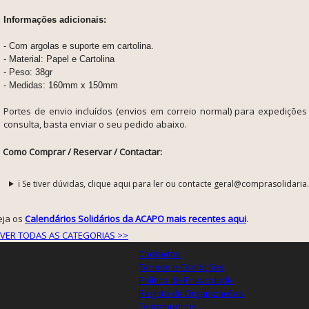
Informações adicionais:
- Com argolas e suporte em cartolina.
- Material: Papel e Cartolina
- Peso: 38gr
- Medidas: 160mm x 150mm
Portes de envio incluídos (envios em correio normal) para expedições 
consulta, basta enviar o seu pedido abaixo.
Como Comprar / Reservar / Contactar:
ℹ️ Se tiver dúvidas, clique aqui para ler ou contacte geral@comprasolidaria
eja os
Calendários Solidários da ACAPO mais recentes aqui
.
VER TODAS AS CATEGORIAS >>
Contactos
Termos e Condições
Política de Privacidade
Registo de Organizações
Testemunhos