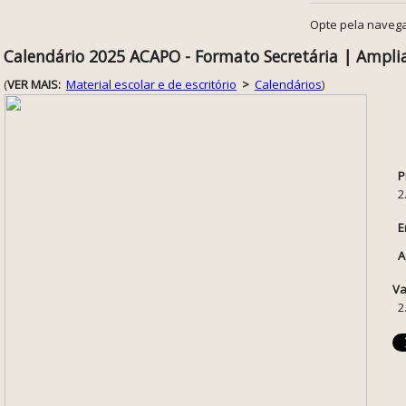
Opte pela navega
Calendário 2025 ACAPO - Formato Secretária | Amplia
(
VER MAIS:
Material escolar e de escritório
>
Calendários
)
P
2
E
A
Va
2