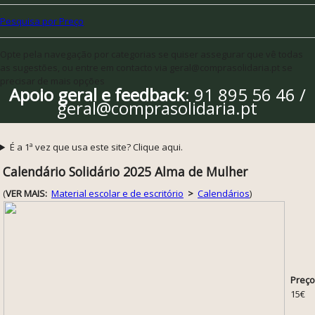
Pesquisa por Preço
Opte pela navegação por categorias se quiser assegurar que vê todas
as sugestões, ou entre em contacto via geral@comprasolidaria.pt se
precisar de mais opções
Apoio geral e feedback
: 91 895 56 46 /
geral@comprasolidaria.pt
É a 1ª vez que usa este site? Clique aqui.
Calendário Solidário 2025 Alma de Mulher
(
VER MAIS:
Material escolar e de escritório
>
Calendários
)
Preço
15€