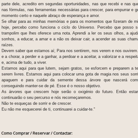
parte dele, acredito em segundas oportunidades, nas que recebi e nas que
nas fórmulas, nas ferramentas necessárias para crescer, para empurrar e gu
momento certo e naquele abraço de esperança e amor.
Se olhar para as minhas memórias e para os momentos que fizeram de m
hoje, percebo como funciona o ciclo do Universo. Percebo que posso s
trampolim que lhes oferece uma nota. Aprendi a ler os seus olhos, a ajud
sonhos, a educar, a amar e a não os deixar cair, a acender as suas cham
raízes.
Devem saber que estamos aí; Para nos sentirem, nos verem e nos ouvirem. 
e a chorar, a perder e a ganhar, a perdoar e a aceitar, a valorizar e a respeit
e, acima de tudo, a viver.
Estamos aqui para que lutem, sejam gratos, se esforcem e preparem a te
serem livres. Estamos aqui para colocar uma gota de magia nos seus sorr
apaguem e para cuidar da semente dessa árvore que nascerá com r
conseguindo manter-se de pé. Esse é o nosso objetivo.
As árvores que crescem hoje serão o oxigénio do futuro. Então esta
continuarão o seu percurso e nós recomeçaremos.
Não te esqueças de sorrir e de crescer.
Eu não me esquecerei de ti, continuarei a cuidar-te."
Como Comprar / Reservar / Contactar: