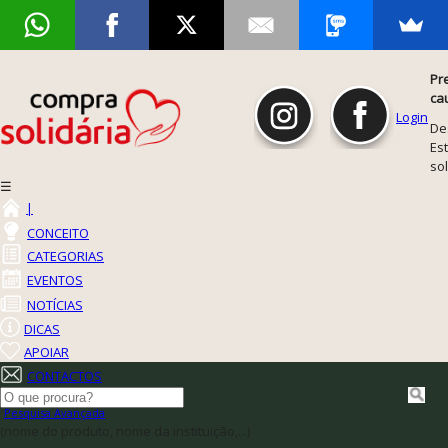
Pr
ca
Login
De
Est
so
☰
|
CONCEITO
CATEGORIAS
EVENTOS
NOTÍCIAS
DICAS
APOIAR
CONTACTOS
Pesquisa Avançada
(nome do produto, nome da instituição,...)