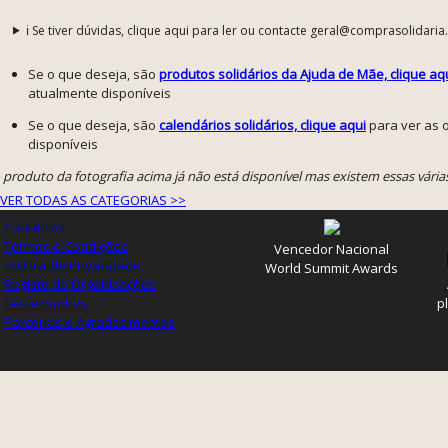
ℹ️ Se tiver dúvidas, clique aqui para ler ou contacte geral@comprasolidaria
Se o que deseja, são
produtos solidários da Ajuda de Mãe, clique aq
atualmente disponíveis
Se o que deseja, são
calendários solidários, clique aqui
para ver as 
disponíveis
 produto da fotografia acima já não está disponível mas existem essas vária
VER TODAS AS CATEGORIAS >>
Contactos
Termos e Condições
Vencedor Nacional
Política de Privacidade
World Summit Awards
Registo de Organizações
Testemunhos
p
Parcerias e Agradecimentos