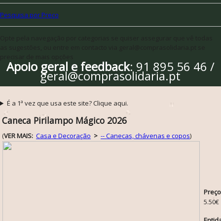
Pesquisa por Preço
Opte pela navegação por categorias se quiser assegurar que vê todas
as sugestões, ou entre em contacto via geral@comprasolidaria.pt se
precisar de mais opções
Apoio geral e feedback
: 91 895 56 46 /
geral@comprasolidaria.pt
É a 1ª vez que usa este site? Clique aqui.
Caneca Pirilampo Mágico 2026
(
VER MAIS:
Casa e Decoração
>
-- Canecas, chávenas e copos
)
Preço
5.50€
Entid