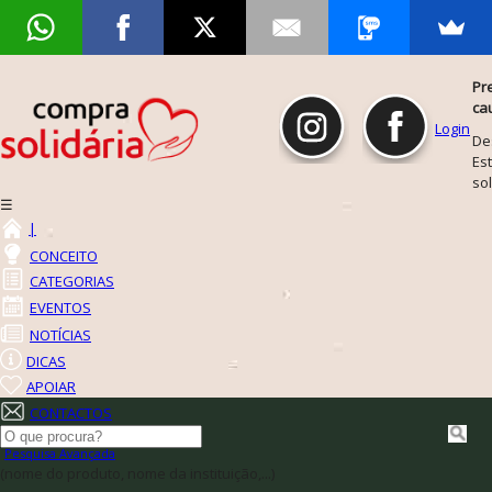
Pr
ca
Login
De
Est
so
☰
|
CONCEITO
CATEGORIAS
EVENTOS
NOTÍCIAS
DICAS
APOIAR
CONTACTOS
Pesquisa Avançada
(nome do produto, nome da instituição,...)