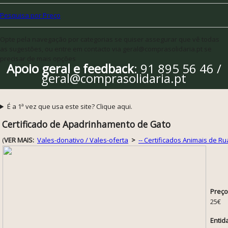
Pesquisa por Preço
Opte pela navegação por categorias se quiser assegurar que vê todas
as sugestões, ou entre em contacto via geral@comprasolidaria.pt se
precisar de mais opções
Apoio geral e feedback
: 91 895 56 46 /
geral@comprasolidaria.pt
É a 1ª vez que usa este site? Clique aqui.
Certificado de Apadrinhamento de Gato
(
VER MAIS:
Vales-donativo / Vales-oferta
>
-- Certificados Animais de Ru
Preço
25€
Entid