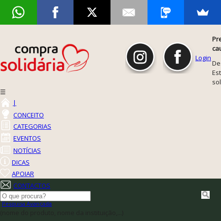
Pr
ca
Login
De
Est
so
☰
|
CONCEITO
CATEGORIAS
EVENTOS
NOTÍCIAS
DICAS
APOIAR
CONTACTOS
Pesquisa Avançada
(nome do produto, nome da instituição,...)