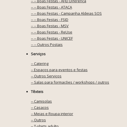
-- -- Boas Festas - AFID Diferença
-- -- Boas Festas - ATACA
-- -- Boas Festas - Campanha Aldeias SOS
-- -- Boas Festas - FSJD
-- -- Boas Festas - MSV
-- -- Boas Festas - ReUse
-- -- Boas Festas - UNICEF
-- -- Outros Postais
Serviços
-- Catering
-- Espaços para eventos e festas
-- Outros Serviços
-- Salas para formações / workshops / outros
Têxteis
-- Camisolas
-- Casacos
-- Meias e Roupa interior
-- Outros
-- T-shirts adulto