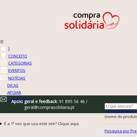
☰
|
CONCEITO
CATEGORIAS
EVENTOS
NOTÍCIAS
DICAS
APOIAR
CONTACTOS
Apoio geral e feedback
: 91 895 56 46 /
geral@comprasolidaria.pt
Pesquisa Avançada
(nome do produto,
É a 1ª vez que usa este site? Clique aqui.
Pesquisa por Pre