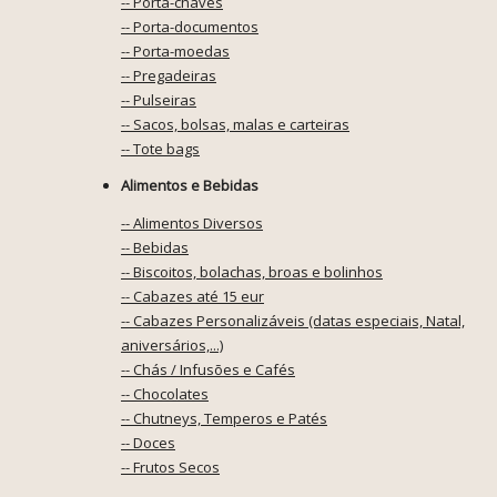
-- Porta-chaves
-- Porta-documentos
-- Porta-moedas
-- Pregadeiras
-- Pulseiras
-- Sacos, bolsas, malas e carteiras
-- Tote bags
Alimentos e Bebidas
-- Alimentos Diversos
-- Bebidas
-- Biscoitos, bolachas, broas e bolinhos
-- Cabazes até 15 eur
-- Cabazes Personalizáveis (datas especiais, Natal,
aniversários,...)
-- Chás / Infusões e Cafés
-- Chocolates
-- Chutneys, Temperos e Patés
-- Doces
-- Frutos Secos