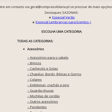
tre em contacto via geral@comprasolidaria.pt se precisar de mais opções
Destaques SAZONAIS:
☀️
Especial Verão
☀️
Especial Lembranças para Eventos >
ESCOLHA UMA CATEGORIA:
TODAS AS CATEGORIAS:
Acessórios
-- Acessórios para o cabelo
-- Brincos
-- Cachecóis e Golas
-- Chapéus, Bonés, Bóinas e Gorros
-- Colares
-- Emblemas, crachás e pins
-- Guarda-chuvas
-- Mochilas de cordão
-- Outros acessórios
-- Pendentes