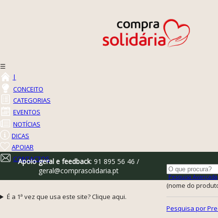
☰
|
CONCEITO
CATEGORIAS
EVENTOS
NOTÍCIAS
DICAS
APOIAR
CONTACTOS
Apoio geral e feedback
: 91 895 56 46 /
geral@comprasolidaria.pt
Pesquisa Avançada
(nome do produto,
É a 1ª vez que usa este site? Clique aqui.
Pesquisa por Pre