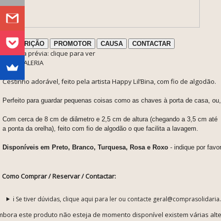
DESCRIÇÃO
PROMOTOR
CAUSA
CONTACTAR
ℹ️ Nota prévia: clique para ver
FOTOGALERIA
Cestinho adorável, feito pela artista Happy Lil’Bina, com fio de algodão.
Perfeito para guardar pequenas coisas como as chaves à porta de casa, ou, a
Com cerca de 8 cm de diâmetro e 2,5 cm de altura (chegando a 3,5 cm até
a ponta da orelha), feito com fio de algodão o que facilita a lavagem.
Disponíveis em
Preto, Branco, Turquesa, Rosa e Roxo
- indique por fav
Como Comprar / Reservar / Contactar:
ℹ️ Se tiver dúvidas, clique aqui para ler ou contacte geral@comprasolidaria
mbora este produto não esteja de momento disponível existem várias alte