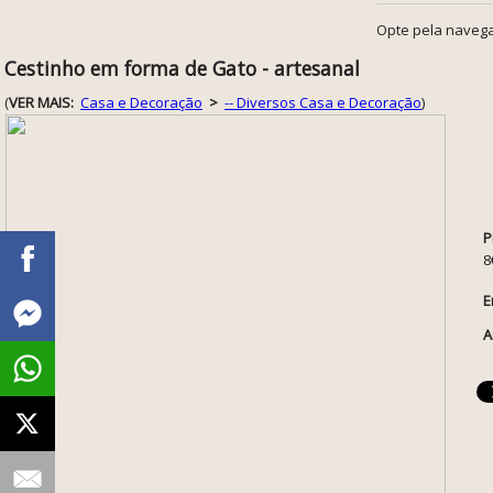
Opte pela navega
Cestinho em forma de Gato - artesanal
(
VER MAIS:
Casa e Decoração
>
-- Diversos Casa e Decoração
)
P
8
E
A