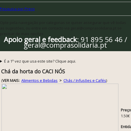
Pesquisa por Preço
Opte pela navegação por categorias se quiser assegurar que vê todas
as sugestões, ou entre em contacto via geral@comprasolidaria.pt se
precisar de mais opções
Apoio geral e feedback
: 91 895 56 46 /
geral@comprasolidaria.pt
É a 1ª vez que usa este site? Clique aqui.
Chá da horta do CACI NÓS
(
VER MAIS:
Alimentos e Bebidas
>
Chás / Infusões e Cafés
)
Preço
1.50€
Entid