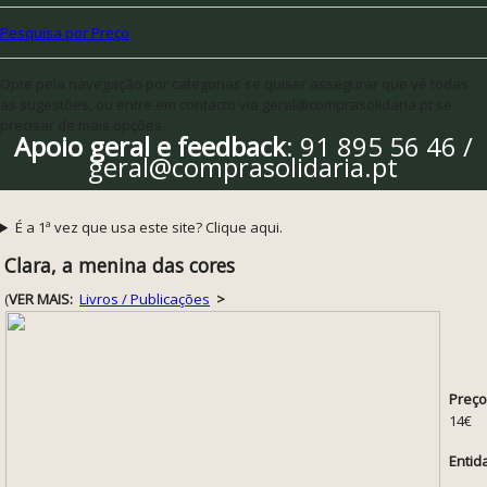
Pesquisa por Preço
Opte pela navegação por categorias se quiser assegurar que vê todas
as sugestões, ou entre em contacto via geral@comprasolidaria.pt se
precisar de mais opções
Apoio geral e feedback
: 91 895 56 46 /
geral@comprasolidaria.pt
É a 1ª vez que usa este site? Clique aqui.
Clara, a menina das cores
(
VER MAIS:
Livros / Publicações
>
Preço
14€
Entid