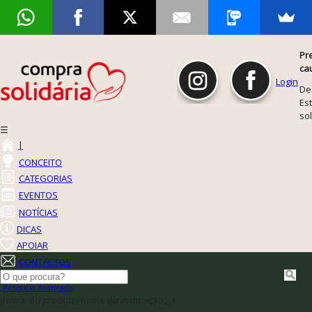
Pr
ca
Login
De
Est
so
☰
|
CONCEITO
CATEGORIAS
EVENTOS
NOTÍCIAS
DICAS
APOIAR
CONTACTOS
Pesquisa Avançada
(nome do produto, nome da instituição,...)