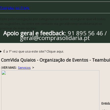
Pesquisa por Preço
Opte pela navegação por categorias se quiser assegurar que vê todas
as sugestões, ou entre em contacto via geral@comprasolidaria.pt se
precisar de mais opções
Apoio geral e feedback
: 91 895 56 46 /
geral@comprasolidaria.pt
É a 1ª vez que usa este site? Clique aqui.
ComVida Quiaios - Organização de Eventos - Teambui
(
VER MAIS:
Serviços
>
Entid