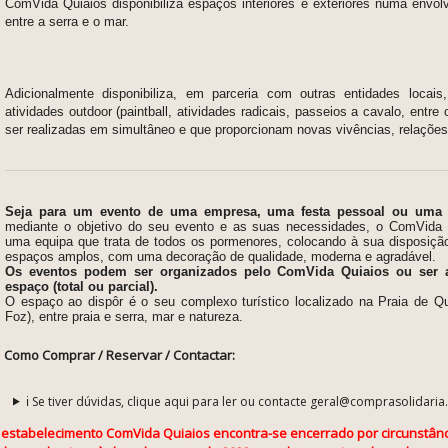
ComVida Quiaios disponibiliza espaços interiores e exteriores numa envol
entre a serra e o mar.
Adicionalmente disponibiliza, em parceria com outras entidades locai
atividades outdoor (paintball, atividades radicais, passeios a cavalo, entr
ser realizadas em simultâneo e que proporcionam novas vivências, relaçõe
Seja para um evento de uma empresa, uma festa pessoal ou uma re
mediante o objetivo do seu evento e as suas necessidades, o
ComVida 
uma equipa que trata de todos os pormenores, colocando à sua disposiçã
espaços amplos, com uma decoração de qualidade, moderna e agradável.
Os eventos podem ser organizados pelo ComVida Quiaios ou ser 
espaço (total ou parcial).
O espaço ao dispôr é o seu complexo turístico localizado na Praia de Qu
Foz), entre praia e serra, mar e natureza.
Como Comprar / Reservar / Contactar:
ℹ️ Se tiver dúvidas, clique aqui para ler ou contacte geral@comprasolidaria
 estabelecimento ComVida Quiaios encontra-se encerrado por circunstânc