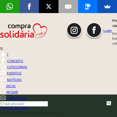
Pr
ca
Login
De
Est
so
☰
|
CONCEITO
CATEGORIAS
EVENTOS
NOTÍCIAS
DICAS
APOIAR
CONTACTOS
Pesquisa Avançada
(nome do produto, nome da instituição,...)