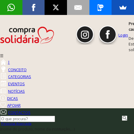
Pr
ca
Login
De
Est
so
☰
|
CONCEITO
CATEGORIAS
EVENTOS
NOTÍCIAS
DICAS
APOIAR
CONTACTOS
Pesquisa Avançada
(nome do produto, nome da instituição,...)