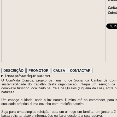
Cárit
Coim
DESCRIÇÃO
PROMOTOR
CAUSA
CONTACTAR
ℹ️ Nota prévia: clique para ver
O ComVida Quiaios, projeto de Turismo de Social da Cáritas de Coim
sustentabilidade do trabalho desta organização, integra um serviço de
complexo turístico
localizado na Praia de Quiaios (Figueira da Foz), entre p
natureza.
Um espaço cuidado, onde a luz natural ilumina até ao entardecer, para s
qualidade próprias duma cozinha com tradição caseira.
Seja para uma simples refeição, para um almoço em família, um jantar a 2
basta solicitar abaixo informações ou fazer desde já a sua reserva.