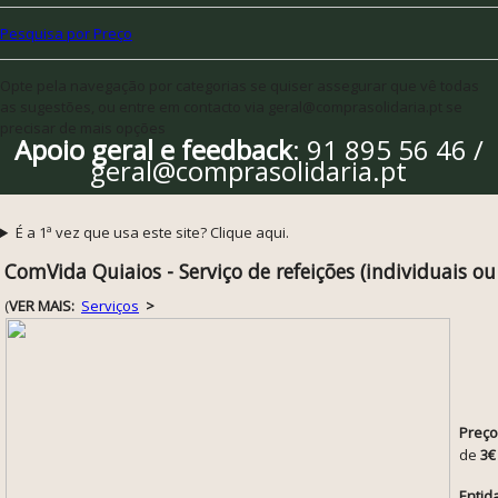
Pesquisa por Preço
Opte pela navegação por categorias se quiser assegurar que vê todas
as sugestões, ou entre em contacto via geral@comprasolidaria.pt se
precisar de mais opções
Apoio geral e feedback
: 91 895 56 46 /
geral@comprasolidaria.pt
É a 1ª vez que usa este site? Clique aqui.
ComVida Quiaios - Serviço de refeições (individuais o
(
VER MAIS:
Serviços
>
Preço
de
3€
Entid