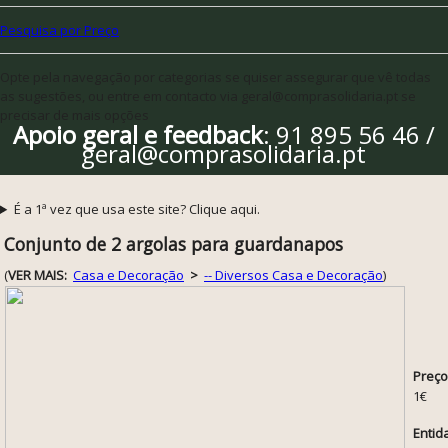
Pesquisa por Preço
Opte pela navegação por categorias se quiser assegurar que vê todas
as sugestões, ou entre em contacto via geral@comprasolidaria.pt se
precisar de mais opções
Apoio geral e feedback
: 91 895 56 46 /
geral@comprasolidaria.pt
É a 1ª vez que usa este site? Clique aqui.
Conjunto de 2 argolas para guardanapos
(
VER MAIS:
Casa e Decoração
>
-- Diversos Casa e Decoração
)
Preço
1€
Entid