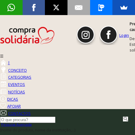
Pr
ca
Login
De
Est
so
☰
|
CONCEITO
CATEGORIAS
EVENTOS
NOTÍCIAS
DICAS
APOIAR
CONTACTOS
Pesquisa Avançada
(nome do produto, nome da instituição,...)