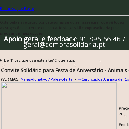
Pesquisa por Preço
Opte pela navegação por categorias se quiser assegurar que vê todas
as sugestões, ou entre em contacto via geral@comprasolidaria.pt se
precisar de mais opções
Apoio geral e feedback
: 91 895 56 46 /
geral@comprasolidaria.pt
É a 1ª vez que usa este site? Clique aqui.
Convite Solidário para Festa de Aniversário - Animais
(
VER MAIS:
Vales-donativo / Vales-oferta
>
-- Certificados Animais de Ru
Preço
2€
Entid