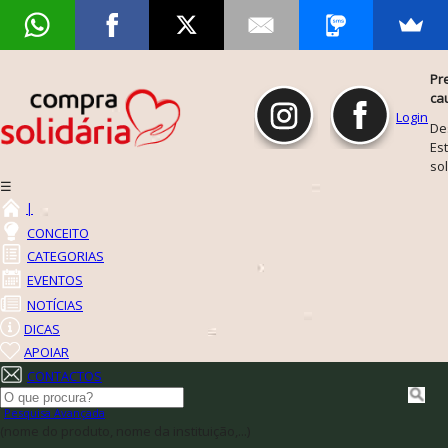
Pr
ca
Login
De
Est
so
☰
|
CONCEITO
CATEGORIAS
EVENTOS
NOTÍCIAS
DICAS
APOIAR
CONTACTOS
Pesquisa Avançada
(nome do produto, nome da instituição,...)