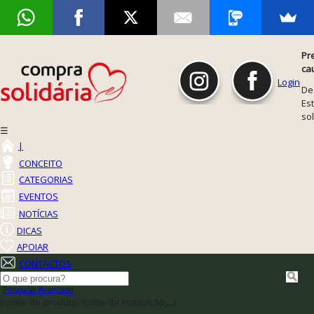
Pr
ca
Login
De
Est
so
☰
|
CONCEITO
CATEGORIAS
EVENTOS
NOTÍCIAS
DICAS
APOIAR
CONTACTOS
Pesquisa Avançada
(nome do produto, nome da instituição,...)