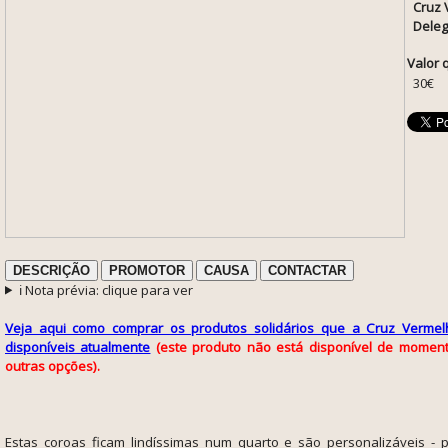
Cruz 
Deleg
Valor 
30€
DESCRIÇÃO
PROMOTOR
CAUSA
CONTACTAR
ℹ️ Nota prévia: clique para ver
Veja aqui como comprar os produtos solidários que a Cruz Vermel
disponíveis atualmente
(este produto não está disponível de momen
outras opções).
Estas coroas ficam lindíssimas num quarto e são personalizáveis - 