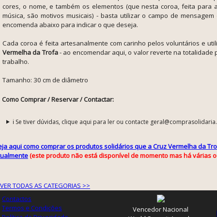
cores, o nome, e também os elementos (que nesta coroa, feita para 
música, são motivos musicais) - basta utilizar o campo de mensagem 
encomenda abaixo para indicar o que deseja.
Cada coroa é feita artesanalmente com carinho pelos voluntários e uti
Vermelha da Trofa
- ao encomendar aqui, o valor reverte na totalidade 
trabalho.
Tamanho:
30 cm de diâmetro
Como Comprar / Reservar / Contactar:
ℹ️ Se tiver dúvidas, clique aqui para ler ou contacte geral@comprasolidaria
eja aqui como comprar os produtos solidários que a Cruz Vermelha da Tro
tualmente
(este produto não está disponível de momento mas há várias o
VER TODAS AS CATEGORIAS >>
Contactos
Termos e Condições
Vencedor Nacional