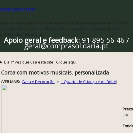
Pesquisa por Preço
Opte pela navegação por categorias se quiser assegurar que vê todas
as sugestões, ou entre em contacto via geral@comprasolidaria.pt se
precisar de mais opções
Apoio geral e feedback
: 91 895 56 46 /
geral@comprasolidaria.pt
É a 1ª vez que usa este site? Clique aqui.
Coroa com motivos musicais, personalizada
(
VER MAIS:
Casa e Decoração
>
-- Quarto de Criança e de Bebé
)
Preço
30€
Entid