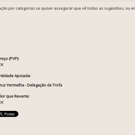
ção por categorias se quiser assegurar que vê todas as sugestões, ou en
reço (PVP):
0€
ntidade Apoiada:
ruz Vermelha - Delegação da Trofa
lor que Reverte:
0€