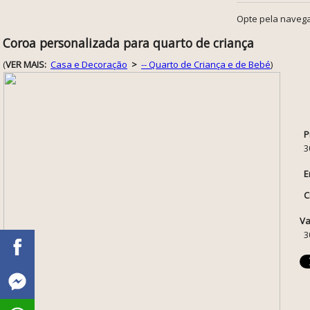
Opte pela navega
Coroa personalizada para quarto de criança
(
VER MAIS:
Casa e Decoração
>
-- Quarto de Criança e de Bebé
)
P
3
E
C
Va
3