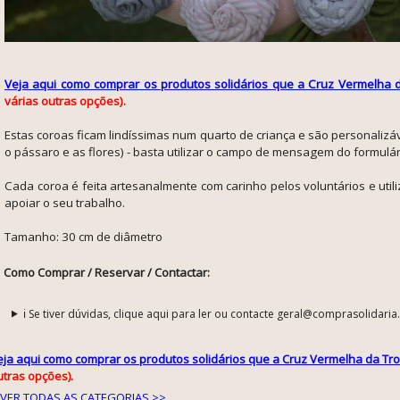
Veja aqui como comprar os produtos solidários que a Cruz Vermelha d
várias outras opções).
Estas coroas ficam lindíssimas num quarto de criança e são personalizá
o pássaro e as flores) - basta utilizar o campo de mensagem do formulá
Cada coroa é feita artesanalmente com carinho pelos voluntários e uti
apoiar o seu trabalho.
Tamanho:
30 cm de diâmetro
Como Comprar / Reservar / Contactar:
ℹ️ Se tiver dúvidas, clique aqui para ler ou contacte geral@comprasolidaria
eja aqui como comprar os produtos solidários que a Cruz Vermelha da Tro
utras opções).
VER TODAS AS CATEGORIAS >>