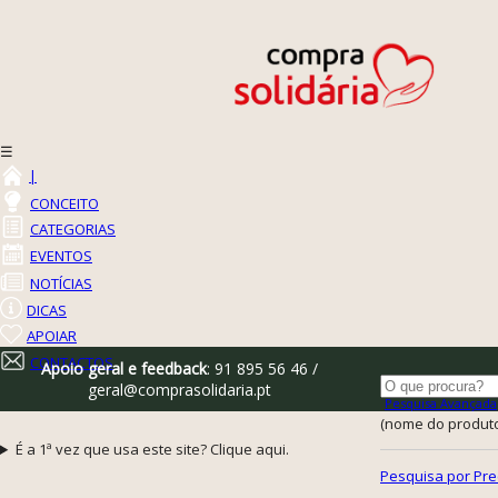
☰
|
CONCEITO
CATEGORIAS
EVENTOS
NOTÍCIAS
DICAS
APOIAR
CONTACTOS
Apoio geral e feedback
: 91 895 56 46 /
geral@comprasolidaria.pt
Pesquisa Avançada
(nome do produto,
É a 1ª vez que usa este site? Clique aqui.
Pesquisa por Pre