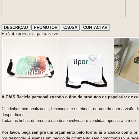
DESCRIÇÃO
PROMOTOR
CAUSA
CONTACTAR
ℹ️ Nota prévia: clique para ver
e ca
A CAIS Recicla personaliza todo o tipo de produtos de papelaria: d
Cria linhas personalizadas, funcionais e estéticas, de acordo com a visão 
desperdícios.
Todas as linhas de produto são desenvolvidas e vendidas apenas a um clien
Por favor, peça sempre um orçamento pelo formulário abaixo como pr
por responder, é apenas um pedido de orçamento sem compromisso, e rece