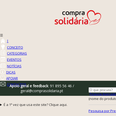
☰
|
CONCEITO
CATEGORIAS
EVENTOS
NOTÍCIAS
DICAS
APOIAR
CONTACTOS
Apoio geral e feedback
: 91 895 56 46 /
geral@comprasolidaria.pt
Pesquisa Avançada
(nome do produto,
É a 1ª vez que usa este site? Clique aqui.
Pesquisa por Pre