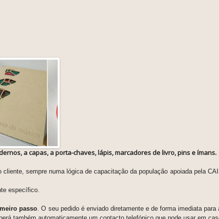
dernos, a capas, a porta-chaves, lápis, marcadores de livro, pins e ímans.
do cliente, sempre numa lógica de capacitação da população apoiada pela CAI
te específico.
imeiro passo
. O seu pedido é enviado diretamente e de forma imediata para
berá também automaticamente um contacto telefónico que pode usar em cas