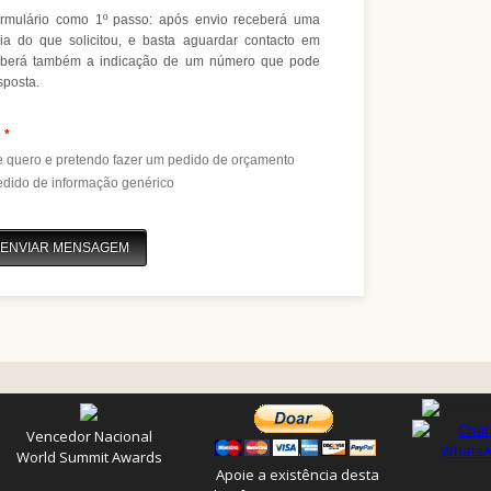
Vencedor Nacional
World Summit Awards
Apoie a existência desta