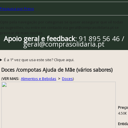
Pesquisa por Preço
Opte pela navegação por categorias se quiser assegurar que vê todas
as sugestões, ou entre em contacto via geral@comprasolidaria.pt se
precisar de mais opções
Apoio geral e feedback
: 91 895 56 46 /
geral@comprasolidaria.pt
É a 1ª vez que usa este site? Clique aqui.
Doces /compotas Ajuda de Mãe (vários sabores)
(
VER MAIS:
Alimentos e Bebidas
>
Doces
)
Preço
4.50€
Entid