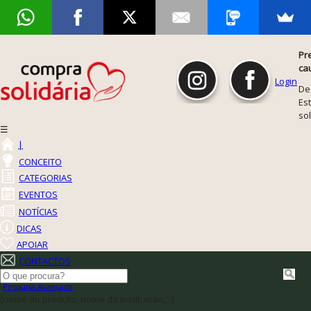
Pr
ca
Login
De
Est
so
☰
|
CONCEITO
CATEGORIAS
EVENTOS
NOTÍCIAS
DICAS
APOIAR
CONTACTOS
Pesquisa Avançada
(nome do produto, nome da instituição,...)