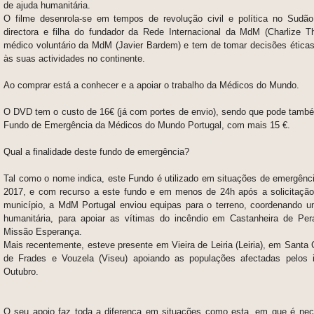
de ajuda humanitária.
O filme desenrola-se em tempos de revolução civil e política no Sudã
directora e filha do fundador da Rede Internacional da MdM (Charlize T
médico voluntário da MdM (Javier Bardem) e tem de tomar decisões éticas
às suas actividades no continente.
Ao comprar está a conhecer e a apoiar o trabalho da Médicos do Mundo.
O DVD tem o custo de 16€ (já com portes de envio), sendo que pode també
Fundo de Emergência da Médicos do Mundo Portugal, com mais 15 €.
Qual a finalidade deste fundo de emergência?
Tal como o nome indica, este Fundo é utilizado em situações de emergênc
2017, e com recurso a este fundo e em menos de 24h após a solicitação o
município, a MdM Portugal enviou equipas para o terreno, coordenando 
humanitária, para apoiar as vítimas do incêndio em Castanheira de Pera 
Missão Esperança.
Mais recentemente, esteve presente em Vieira de Leiria (Leiria), em Santa
de Frades e Vouzela (Viseu) apoiando as populações afectadas pelos 
Outubro.
O seu apoio faz toda a diferença em situações como esta, em que é nec