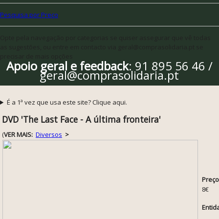
Pesquisa por Preço
Opte pela navegação por categorias se quiser assegurar que vê todas
as sugestões, ou entre em contacto via geral@comprasolidaria.pt se
precisar de mais opções
Apoio geral e feedback
: 91 895 56 46 /
geral@comprasolidaria.pt
É a 1ª vez que usa este site? Clique aqui.
DVD 'The Last Face - A última fronteira'
(
VER MAIS:
Diversos
>
Preço
8€
Entid