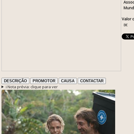
Assoc
Mund
Valor 
8€
DESCRIÇÃO
PROMOTOR
CAUSA
CONTACTAR
ℹ️ Nota prévia: clique para ver