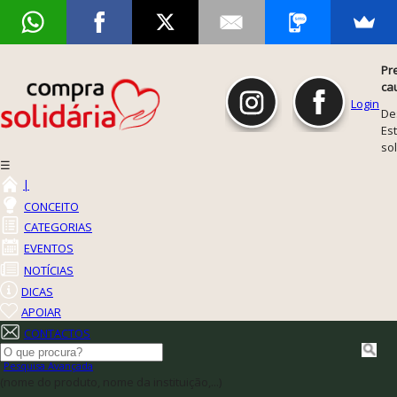
Pr
ca
Login
De
Est
so
☰
|
CONCEITO
CATEGORIAS
EVENTOS
NOTÍCIAS
DICAS
APOIAR
CONTACTOS
Pesquisa Avançada
(nome do produto, nome da instituição,...)