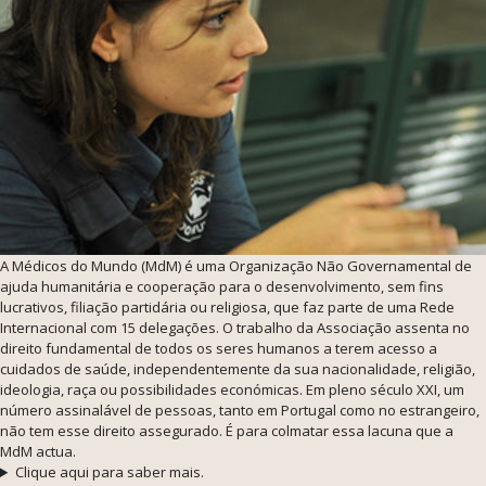
A Médicos do Mundo (MdM) é uma Organização Não Governamental de
ajuda humanitária e cooperação para o desenvolvimento, sem fins
lucrativos, filiação partidária ou religiosa, que faz parte de uma Rede
Internacional com 15 delegações. O trabalho da Associação assenta no
direito fundamental de todos os seres humanos a terem acesso a
cuidados de saúde, independentemente da sua nacionalidade, religião,
ideologia, raça ou possibilidades económicas. Em pleno século XXI, um
número assinalável de pessoas, tanto em Portugal como no estrangeiro,
não tem esse direito assegurado. É para colmatar essa lacuna que a
MdM actua.
Clique aqui para saber mais.