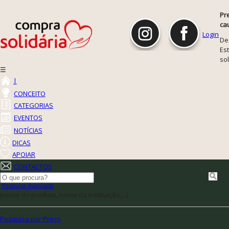
Pr
ca
Login
De
Est
so
☰
|
CONCEITO
CATEGORIAS
EVENTOS
NOTÍCIAS
DICAS
APOIAR
CONTACTOS
Pesquisa Avançada
(nome do produto, nome da instituição,...)
Pesquisa por Preço