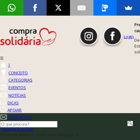
Pr
ca
Login
De
Est
so
☰
|
CONCEITO
CATEGORIAS
EVENTOS
NOTÍCIAS
DICAS
APOIAR
CONTACTOS
Pesquisa Avançada
(nome do produto, nome da instituição,...)