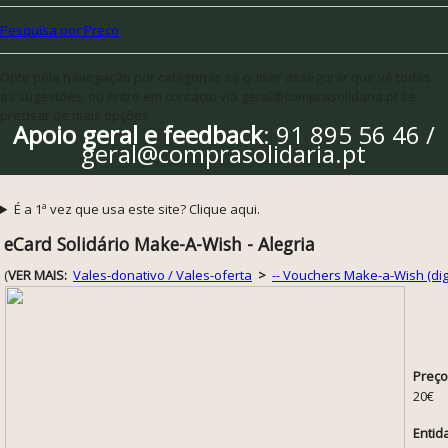
Pesquisa por Preço
Opte pela navegação por categorias se quiser assegurar que vê todas
as sugestões, ou entre em contacto via geral@comprasolidaria.pt se
precisar de mais opções
Apoio geral e feedback
: 91 895 56 46 /
geral@comprasolidaria.pt
É a 1ª vez que usa este site? Clique aqui.
eCard Solidário Make-A-Wish - Alegria
(
VER MAIS:
Vales-donativo / Vales-oferta
>
-- Vouchers Make-a-Wish (digi
Preço
20€
Entid