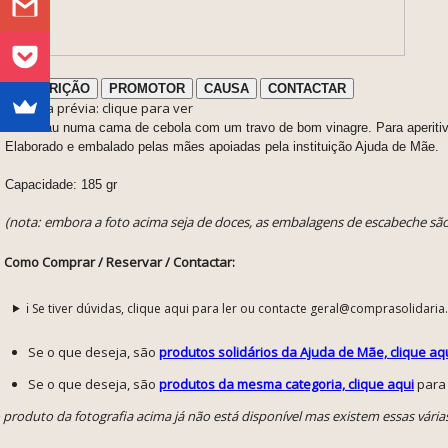
DESCRIÇÃO
PROMOTOR
CAUSA
CONTACTAR
ℹ️ Nota prévia: clique para ver
Bacalhau numa cama de cebola com um travo de bom vinagre. Para aperiti
Elaborado e embalado pelas mães apoiadas pela instituição Ajuda de Mãe.
Capacidade: 185 gr
(nota: embora a foto acima seja de doces, as embalagens de escabeche são
Como Comprar / Reservar / Contactar:
ℹ️ Se tiver dúvidas, clique aqui para ler ou contacte geral@comprasolidaria
Se o que deseja, são
produtos solidários da Ajuda de Mãe, clique aq
Se o que deseja, são
produtos da mesma categoria, clique aqui
para 
 produto da fotografia acima já não está disponível mas existem essas vária