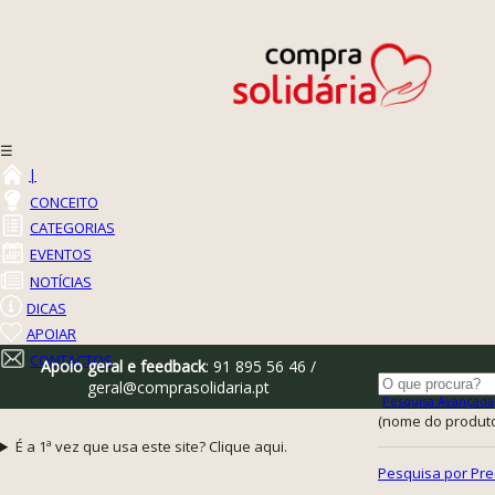
☰
|
CONCEITO
CATEGORIAS
EVENTOS
NOTÍCIAS
DICAS
APOIAR
CONTACTOS
Apoio geral e feedback
: 91 895 56 46 /
geral@comprasolidaria.pt
Pesquisa Avançada
(nome do produto,
É a 1ª vez que usa este site? Clique aqui.
Pesquisa por Pre