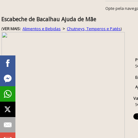
Opte pela navega
Escabeche de Bacalhau Ajuda de Mãe
(
VER MAIS:
Alimentos e Bebidas
>
Chutneys, Temperos e Patés
)
P
5
E
A
Va
5